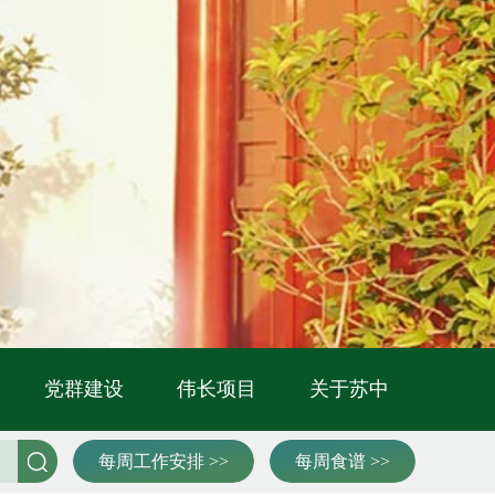
党群建设
伟长项目
关于苏中
每周工作安排 >>
每周食谱 >>