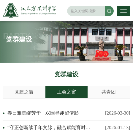
PARTY
党群建设
党群建设
党建之窗
工会之窗
共青团
‌春日雅集绽芳华，双园寻趣留倩影
[2026-03-30]
“守正创新续千年文脉，融合赋能育时代英才”
[2026-01-13]