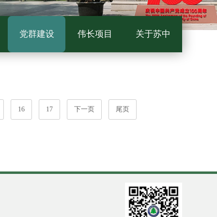
党群建设
伟长项目
关于苏中
16
17
下一页
尾页