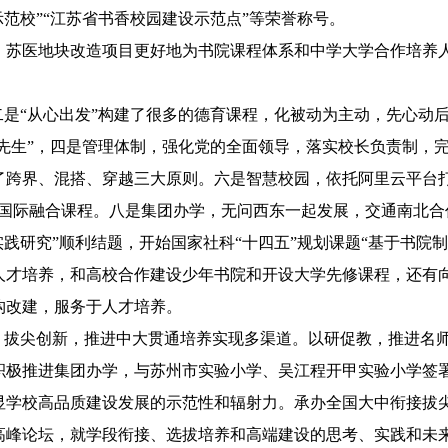
范校”“江苏省书香校园建设示范点”等荣誉称号。
医地块改造项目更好地为书院课程体系和中学大学合作培养人
“从心出发”构建了很多的德育课程，化被动为主动，先心动后
大先生”，四是管理体制，强化党的全面领导，落实校长负责制，
了跨界、混搭、穿越三大原则。六是智慧校园，依托阿里云平台打
的国际融合课程。八是集团办学，无问西东一起发展，交通南北合
实践研究”顺利结题，开始国家社科“十四五”规划课题“基于书院
人才培养，和高校合作建设少年书院和开设大学先修课程，还有
构改建，服务于人才培养。
拔尖创新，推进中大贯通培养实现多渠道。以研促教，推进名师
积极推进集团办学，与苏州市实验小学、吴江程开甲实验小学签
显学校高品质建设发展的示范性和辐射力。承办全国大中衔接拔
高峰论坛，就学段衔接、选拔培养和高端建设的思考、实践和未