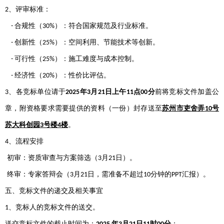
、评审标准：
2
合规性（
）：符合国家规范及行业标准。
-
30%
创新性（
）：空间利用、节能技术等创新。
-
25%
可行性（
）：施工难度与成本控制。
-
25%
经济性（
）：性价比评估。
-
20%
、各竞标单位请于
年
月
日上午
点
分
前将竞标文件加盖公
3
2025
3
21
11
00
章，附资格要求需要提供的资料（一份）封存送至
苏州市吏舍弄
号
10
苏大科创园
号楼
楼
。
3
4
、流程安排
4
初审：资质审查与方案筛选（
月
日）。
3
21
终审：专家答辩会（
月
日，需准备不超过
分钟的
汇报）。
3
21
10
PPT
五、竞标文件的递交及相关事宜
、竞标人的竞标文件的送交。
1
送交竞标文件的截止时间为：
年
月
日
时
分
；