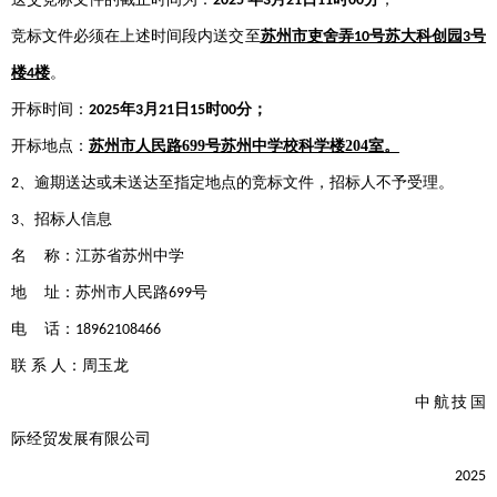
2025
3
21
11
00
竞标文件必须在上述时间段内送交至
苏州市吏舍弄
号苏大科创园
号
10
3
楼
楼
。
4
开标时间：
年
月
日
时
分；
2025
3
21
15
00
开标地点：
苏州市人民路699号苏州中学校科学楼204室
。
、逾期送达或未送达至指定地点的竞标文件，招标人不予受理。
2
、招标人信息
3
名
称：江苏省苏州中学
地
址：苏州市人民路
号
699
电
话：
18962108466
联
系
人：周玉龙
中航技国
际经贸发展有限公司
2025