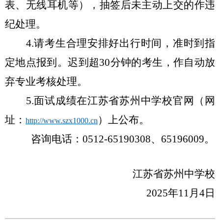
表、无线耳机等），抽签后未主动上交的作违
纪处理。
4.
请考生合理安排好出行时间，准时到指
定地点报到。迟到超
30
分钟的考生，作自动放
弃专业考核处理。
5.
面试成绩在江苏省苏州中学校官网（网
址：
）上公布。
http://www.szx1000.cn
咨询电话：
0512-65190308
、
65196009
。
江苏省苏州中学校
2025
年
11
月
4
日