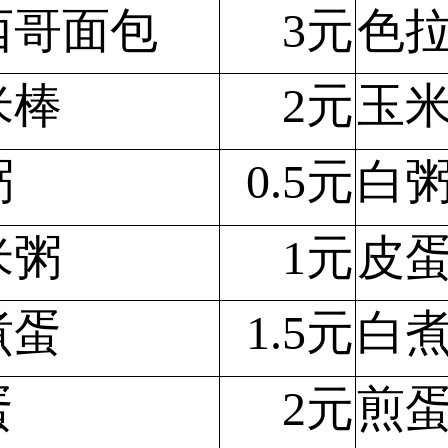
西哥面包
3元
色
米棒
2元
玉
粥
0.5元
白
米粥
1元
皮
煮蛋
1.5元
白
蛋
2元
煎