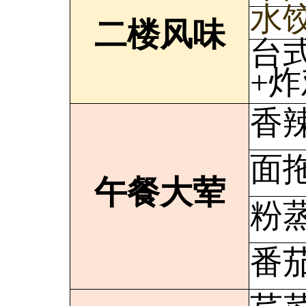
水
二楼风味
台
+
香
面
午餐大荤
粉
番