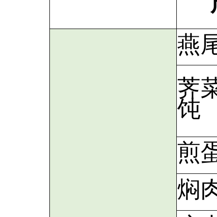
燕
荠
饨
煎
焖