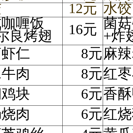
饺
12元
水饺
式咖喱饭
菌菇
16元
尔良烤翅
+炸
萝虾仁
8元
麻辣
水牛肉
8元
红枣
焖鸡块
6元
香酥
肠烧肉
6元
红烧