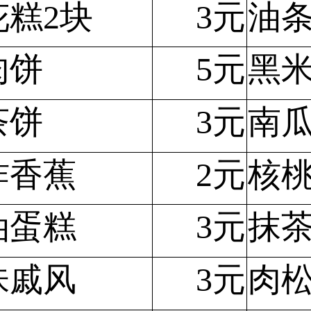
花糕2块
3元
油
肉饼
5元
黑
茶饼
3元
南
炸香蕉
2元
核
油蛋糕
3元
抹
味戚风
3元
肉