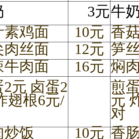
奶
3元
牛
汁素鸡面
10元
香
尖肉丝面
12元
笋
辣牛肉面
16元
焖
2元 卤蛋2
煎蛋
炸翅根6元/
元 
对
肉炒饭
10元
香