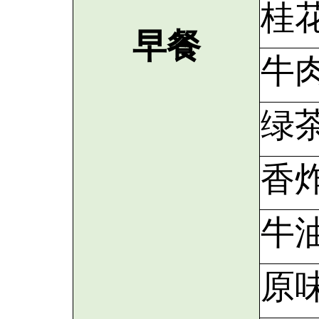
桂
早餐
牛
绿
香
牛
原