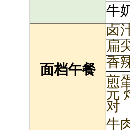
牛
卤
扁
香
面档午餐
煎蛋
元 
对
牛