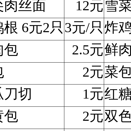
尖肉丝面
12元
雪
根 6元2只
3元/只
炸鸡
肉包
2.5元
鲜
包
2元
菜
瓜刀切
1元
红
黄包
2元
双色