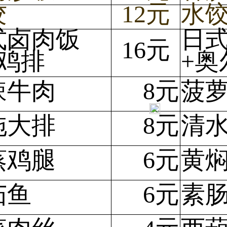
饺
12元
水
式卤肉饭
日
16元
炸鸡排
+奥
辣牛肉
8元
菠
拖大排
8元
清
蒸鸡腿
6元
黄
茄鱼
6元
素