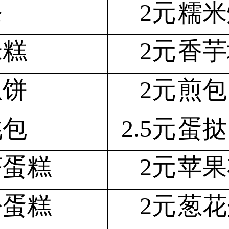
条
2元
糯米
米糕
2元
香芋
瓜饼
2元
煎包
桃包
2.5元
蛋挞
茶蛋糕
2元
苹果
松蛋糕
2元
葱花