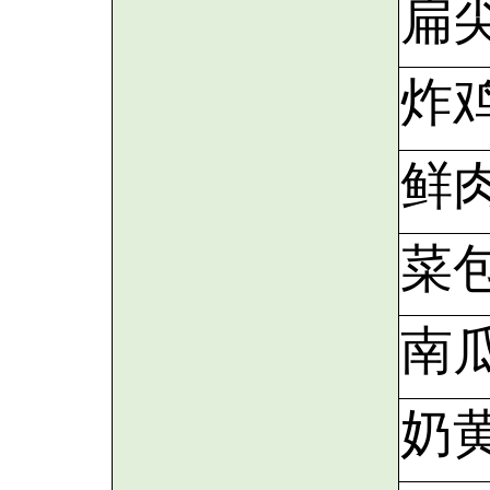
扁
炸鸡
鲜
菜
南
奶