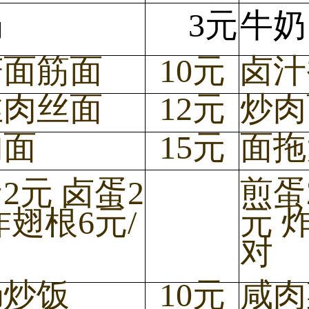
奶
3元
牛奶
菇面筋面
10元
卤汁
丝肉丝面
12元
炒肉
肉面
15元
面拖
2元 卤蛋2
煎蛋
炸翅根6元/
元 
对
肠炒饭
10元
咸肉