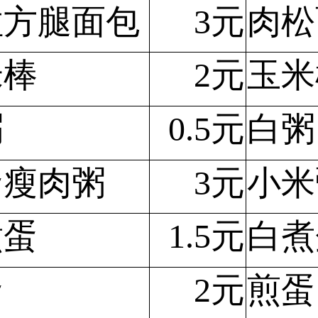
拉方腿面包
3元
肉松
米棒
2元
玉米
粥
0.5元
白粥
蛋瘦肉粥
3元
小米
煮蛋
1.5元
白煮
蛋
2元
煎蛋