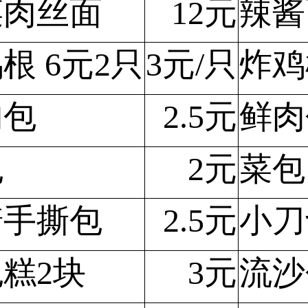
菜肉丝面
12元
辣酱
根 6元2只
3元/只
炸鸡
肉包
2.5元
鲜肉
包
2元
菜包
糖手撕包
2.5元
小刀
糕2块
3元
流沙