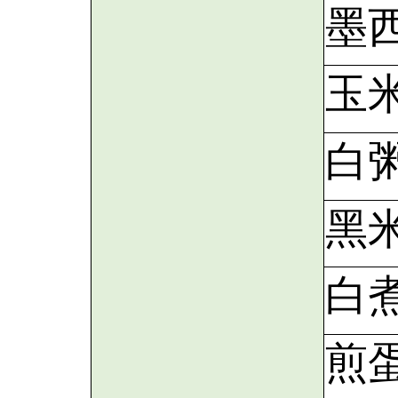
墨
玉
白
黑
白
煎