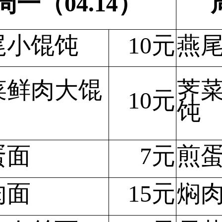
周一（04.14）
尾小馄饨
10元
燕
菜鲜肉大馄
荠
10元
饨
蛋面
7元
煎
肉面
15元
焖