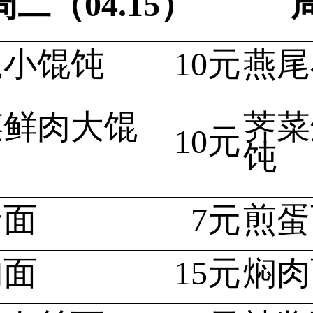
周二（04.15）
尾小馄饨
10元
燕尾
菜鲜肉大馄
荠菜
10元
饨
蛋面
7元
煎蛋
肉面
15元
焖肉