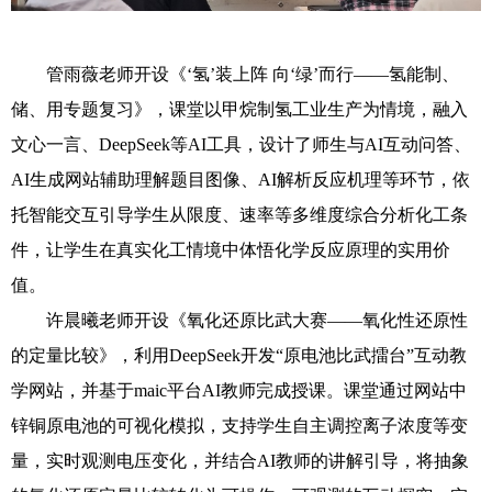
管雨薇老师开设《‘氢’装上阵 向‘绿’而行——氢能制、
储、用专题复习》，课堂以甲烷制氢工业生产为情境，融入
文心一言、DeepSeek等AI工具，设计了师生与AI互动问答、
AI生成网站辅助理解题目图像、AI解析反应机理等环节，依
托智能交互引导学生从限度、速率等多维度综合分析化工条
件，让学生在真实化工情境中体悟化学反应原理的实用价
值。
许晨曦老师开设《氧化还原比武大赛——氧化性还原性
的定量比较》，利用DeepSeek开发“原电池比武擂台”互动教
学网站，并基于maic平台AI教师完成授课。课堂通过网站中
锌铜原电池的可视化模拟，支持学生自主调控离子浓度等变
量，实时观测电压变化，并结合AI教师的讲解引导，将抽象